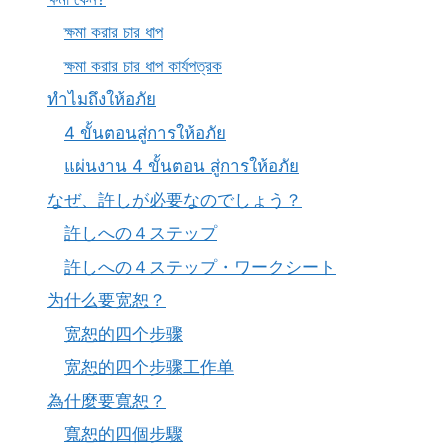
ক্ষমা করার চার ধাপ
ক্ষমা করার চার ধাপ কার্যপত্রক
ทำไมถึงให้อภัย
4 ขั้นตอนสู่การให้อภัย
แผ่นงาน 4 ขั้นตอน สู่การให้อภัย
なぜ、許しが必要なのでしょう？
許しへの４ステップ
許しへの４ステップ・ワークシート
为什么要宽恕？
宽恕的四个步骤
宽恕的四个步骤工作单
為什麼要寬恕？
寬恕的四個步驟