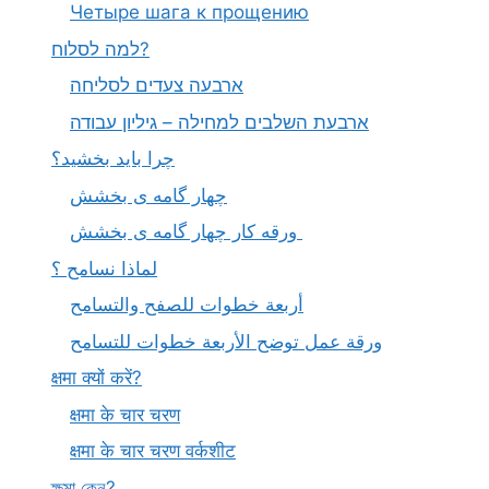
Четыре шага к прощению
למה לסלוח?
ארבעה צעדים לסליחה
ארבעת השלבים למחילה – גיליון עבודה
چرا باید بخشید؟
چهار گامه ی بخشش
ورقه کار چهار گامه ی بخشش
لماذا نسامح ؟
أربعة خطوات للصفح والتسامح
ورقة عمل توضح الأربعة خطوات للتسامح
क्षमा क्यों करें?
क्षमा के चार चरण
क्षमा के चार चरण वर्कशीट
ক্ষমা কেন?