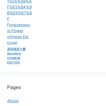
原谅就是力量
Simpified
CHINESE
EDITION
Pages
About