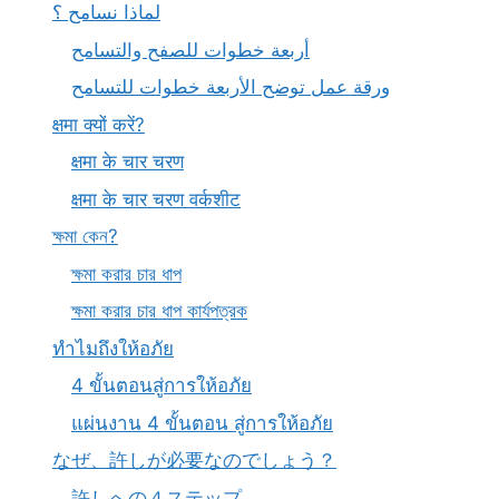
لماذا نسامح ؟
أربعة خطوات للصفح والتسامح
ورقة عمل توضح الأربعة خطوات للتسامح
क्षमा क्यों करें?
क्षमा के चार चरण
क्षमा के चार चरण वर्कशीट
ক্ষমা কেন?
ক্ষমা করার চার ধাপ
ক্ষমা করার চার ধাপ কার্যপত্রক
ทำไมถึงให้อภัย
4 ขั้นตอนสู่การให้อภัย
แผ่นงาน 4 ขั้นตอน สู่การให้อภัย
なぜ、許しが必要なのでしょう？
許しへの４ステップ