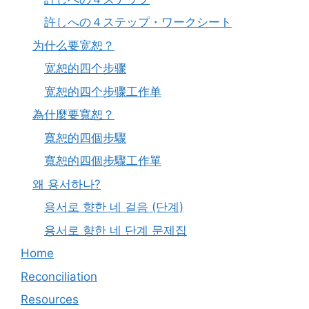
許しへの４ステップ・ワークシート
为什么要宽恕？
宽恕的四个步骤
宽恕的四个步骤工作单
為什麼要寬恕？
寬恕的四個步驟
寬恕的四個步驟工作單
왜 용서하나?
용서로 향한 네 걸음 (단계)
용서로 향한 네 단계 문제집
Home
Reconciliation
Resources