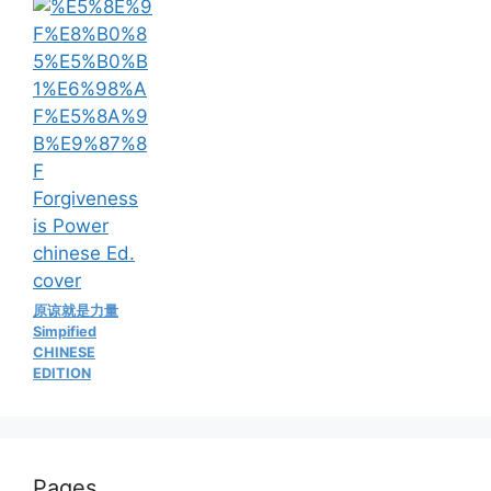
原谅就是力量
Simpified
CHINESE
EDITION
Pages