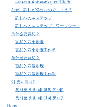
แผ่นงาน 4 ขั้นตอน สู่การให้อภัย
なぜ、許しが必要なのでしょう？
許しへの４ステップ
許しへの４ステップ・ワークシート
为什么要宽恕？
宽恕的四个步骤
宽恕的四个步骤工作单
為什麼要寬恕？
寬恕的四個步驟
寬恕的四個步驟工作單
왜 용서하나?
용서로 향한 네 걸음 (단계)
용서로 향한 네 단계 문제집
Home