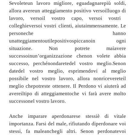
Se
volete
un lavoro migliore
,
e
guadagnare
più soldi
,
allora avere
un atteggiamento positivo verso
il
luogo
di
lavoro
,
verso
il vostro capo
,
verso
i vostri
colleghi
e
verso
i vostri clienti
,
aiuta
immensamente
.
Le
persone
che hanno
un
atteggiamento
utile
positivo
spiccano
in ogni
situazione
.
Non potrete mai
avere
successo
in
un’organizzazione che
non volete abbia
successo
,
perché
non
darete
del vostro meglio.
Se
non
date
del vostro meglio
,
esprimendovi al meglio
possibile nel vostro lavoro
,
allora non
riceverete
il
meglio che
potreste ottenere
.
Il Perdono vi aiuterà ad
avere
il
tipo di atteggiamento
che vi farà
avere
molto
successo
nel vostro lavoro.
Anche imparare a
perdonare
se stessi
è di vitale
importanza
.
Farsi del male
,
rifiutando di
perdonare voi
stessi
,
fa male
anche
gli altri
.
Se
non perdonate
voi