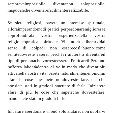
sembrava
impossibile diventa
non solo
possibile
,
ma
può
anche diventare
facilmente
realizzabile
.
Se siete religiosi
,
o
avete un interesse spirituale
,
allora
imparando
modi pratici per
perdonare
migliorerà
e
approfondirà
la vostra esperienza
della vostra
religione
o
pratica spirituale
.
Vi aiuterà a
liberarvi
dal
senso di colpa
di non essere
così
“buono”
come
sentite
dovreste essere
,
perché
vi aiuterà a diventare
il
tipo di persona
che vorreste
essere
.
Praticare
il Perdono
rafforza la
bontà
dentro di voi
in modo che diventi
più
attiva
nella vostra vita
.
Sarete naturalmente
meno
inclini
a
fare le cose che
sapete non
dovreste fare
,
ma
che
non
siete stati in grado
di smettere di farle
.
Inizierete
a
fare
di
più le cose che sapete
che dovreste
fare
,
ma
non
siete stati in grado
di farle.
Imparare a
perdonare
vi
può solo aiutare
;
non può
farvi