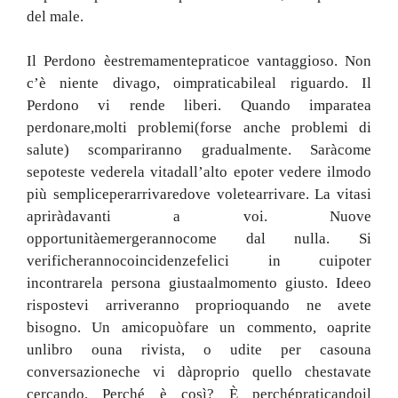
del male
.
Il Perdono è
estremamente
pratico
e vantaggioso
.
Non
c’è niente di
vago
,
o
impraticabile
al riguardo
.
Il
Perdono vi rende liberi
.
Quando imparate
a
perdonare,
molti problemi
(
forse anche
problemi di
salute
)
scompariranno gradualmente
.
Sarà
come
se
poteste vedere
la vita
dall’alto e
poter vedere il
modo
più semplice
per
arrivare
dove volete
arrivare
.
La vita
si
aprirà
davanti a voi
.
Nuove
opportunità
emergeranno
come dal nulla
.
Si
verificheranno
coincidenze
felici in cui
poter
incontrare
la persona giusta
al
momento giusto
.
Idee
o
risposte
vi arriveranno proprio
quando ne avete
bisogno
.
Un amico
può
fare un commento
,
o
aprite
un
libro o
una rivista
,
o udite per caso
una
conversazione
che vi dà
proprio quello che
stavate
cercando
.
Perché è così
?
È perché
praticando
il