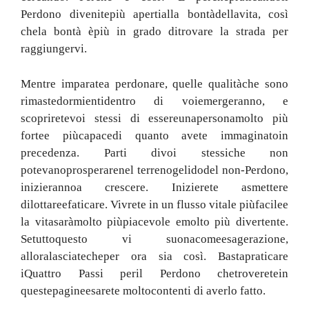
Perdono divenite
più aperti
alla bontà
della
vita
,
così
che
la bontà è
più in grado di
trovare la strada per
raggiungervi
.
Mentre imparate
a perdonare
,
quelle qualità
che sono
rimaste
dormienti
dentro di voi
emergeranno
,
e
scoprirete
voi stessi di essere
una
persona
molto più
forte
e più
capace
di quanto avete immaginato
in
precedenza
.
Parti di
voi stessi
che non
potevano
prosperare
nel terreno
gelido
del non-Perdono,
inizieranno
a crescere
. I
nizierete a
smettere
di
lottare
e
faticare
.
Vivrete
in
un flusso
vitale
più
facile
e
la vita
sarà
molto più
piacevole e
molto più divertente
.
Se
tutto
questo vi suona
come
esagerazione
,
allora
lasciate
che
per ora sia così
.
Basta
praticare
i
Quattro Passi per
il Perdono che
troverete
in
queste
pagine
e
sarete molto
contenti di averlo fatto
.