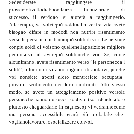
Se
desiderate raggiungere il
prossimo
livello
di
abbondanza finanziaria
e di
successo
, il
Perdono vi aiuterà a raggiungerlo
.
Ad
esempio
,
se volete
più soldi
nella vostra vita
avete
bisogno di
fare in modo
di non nutrire risentimento
verso le
persone che hanno
più soldi di
voi.
Le persone
con
più soldi di voi
sono quelle
nella
posizione
migliore
per
aiutarvi ad avere
più soldi
anche voi
.
Se
,
come
alcuni
fanno,
avete
risentimento
verso
“le persone
con i
soldi
“, allora
non saranno in
grado di aiutarvi
,
perché
voi
non
siete aperti a
loro mentre
siete occupati
a
provare
risentimento nei loro confronti
.
Allo stesso
modo
, se avete
un atteggiamento positivo verso
le
persone
che hanno
più successo di
voi
(
sorridendo a
loro
piuttosto che
guardarle in cagnesco)
vi
vedranno
come
una persona
accessibile e
sarà più probabile
che
vogliano
lavorare
,
o
socializzare con
voi
.