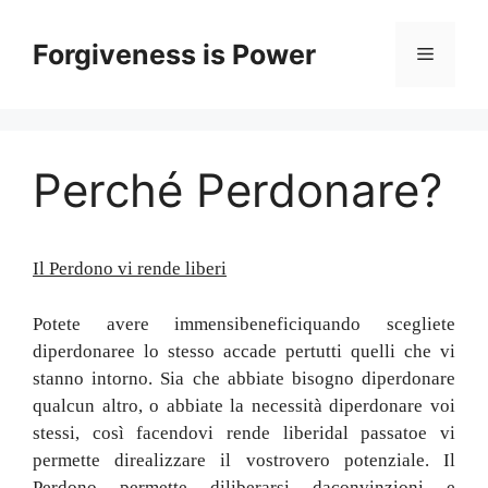
Skip
to
Forgiveness is Power
Menu
content
Perché Perdonare?
Il Perdono vi rende liberi
Potete avere immensi
benefici
quando scegliete
di
perdonare
e lo stesso accade per
tutti quelli che vi
stanno intorno. Sia che abbiate bisogno di
perdonare
qualcun altro
,
o abbiate la necessità di
perdonare voi
stessi
,
così facendo
vi rende liberi
dal passato
e vi
permette di
realizzare il vostro
vero potenziale
.
Il
Perdono permette di
liberarsi da
convinzioni e