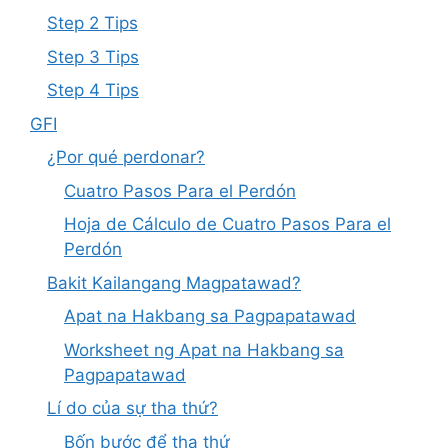
Step 2 Tips
Step 3 Tips
Step 4 Tips
GFI
¿Por qué perdonar?
Cuatro Pasos Para el Perdón
Hoja de Cálculo de Cuatro Pasos Para el
Perdón
Bakit Kailangang Magpatawad?
Apat na Hakbang sa Pagpapatawad
Worksheet ng Apat na Hakbang sa
Pagpapatawad
Lí do của sự tha thứ?
Bốn bước để tha thứ