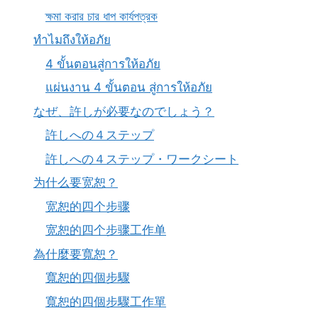
ক্ষমা করার চার ধাপ কার্যপত্রক
ทำไมถึงให้อภัย
4 ขั้นตอนสู่การให้อภัย
แผ่นงาน 4 ขั้นตอน สู่การให้อภัย
なぜ、許しが必要なのでしょう？
許しへの４ステップ
許しへの４ステップ・ワークシート
为什么要宽恕？
宽恕的四个步骤
宽恕的四个步骤工作单
為什麼要寬恕？
寬恕的四個步驟
寬恕的四個步驟工作單