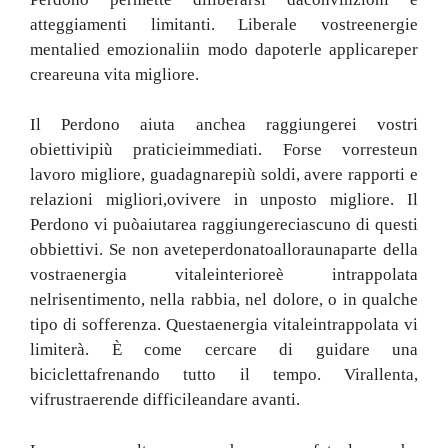
atteggiamenti limitanti
.
Libera
le vostre
energie
mentali
ed emozionali
in modo da
poterle applicare
per
creare
una vita migliore
.
Il Perdono aiuta anche
a raggiungere
i vostri
obiettivi
più pratici
e
immediati
.
Forse vorreste
un
lavoro migliore
,
guadagnare
più soldi
,
avere rapporti
e
relazioni
migliori,
o
vivere in un
posto migliore
.
Il
Perdono vi può
aiutare
a raggiungere
ciascuno di questi
obbiettivi
.
Se non avete
perdonato
allora
una
parte della
vostra
energia vitale
interiore
è intrappolata
nel
risentimento
, nella rabbia, nel
dolore
, o in
qualche
tipo di sofferenza
.
Questa
energia vitale
intrappolata
vi
limiterà
.
È
come cercare di
guidare una
bicicletta
frenando tutto il tempo
.
Vi
rallenta
,
vi
frustra
e
rende difficile
andare avanti
.