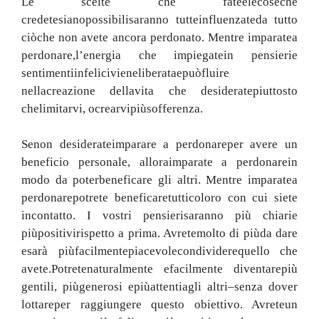
Le scelte che fate
e
le
cose
che
credete
siano
possibili
saranno tutte
influenzate
da tutto
ciò
che non avete
ancora
perdonato
.
Mentre imparate
a
perdonare,
l’energia che impiegate
in pensieri
e
sentimenti
infelici
viene
liberata
e
può
fluire
nella
creazione della
vita che desiderate
piuttosto
che
limitarvi
,
o
crearvi
più
sofferenza
.
Se
non desiderate
imparare a perdonare
per
avere un
beneficio personale
,
allora
imparate a perdonare
in
modo da poter
beneficare gli altri
.
Mentre imparate
a
perdonare
potrete beneficare
tutti
coloro con cui siete
in
contatto
.
I vostri pensieri
saranno più chiari
e
più
positivi
rispetto a prima
.
Avrete
molto di più
da dare
e
sarà più
facilmente
piacevole
condividere
quello che
avete.
Potrete
naturalmente e
facilmente diventare
più
gentili
,
più
generosi e
più
attenti
agli altri
–
senza dover
lottare
per raggiungere questo obiettivo
.
Avrete
un