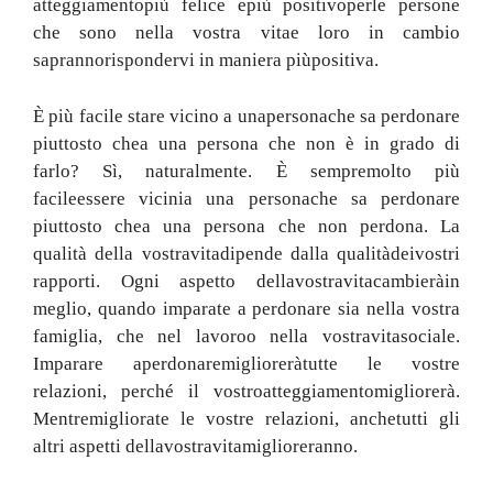
atteggiamento
più felice e
più positivo
per
le persone
che sono nella vostra vita
e loro in cambio
sapranno
rispondervi in maniera più
positiva
.
È più facile stare vicino a una
persona
che sa perdonare
piuttosto che
a una persona che non è in grado di
farlo
?
Sì
,
naturalmente
.
È sempre
molto più
facile
essere vicini
a una persona
che sa perdonare
piuttosto che
a una persona che non perdona
.
La
qualità della vostra
vita
dipende dalla qualità
dei
vostri
rapporti
.
Ogni aspetto della
vostra
vita
cambierà
in
meglio
, quando imparate
a perdonare
sia
nella vostra
famiglia
, che
nel lavoro
o nella vostra
vita
sociale
.
Imparare a
perdonare
migliorerà
tutte le vostre
relazioni
,
perché il vostro
atteggiamento
migliorerà
.
Mentre
migliorate le
vostre
relazioni
,
anche
tutti gli
altri aspetti della
vostra
vita
miglioreranno.