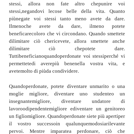
stessi
, allora
non fate altro che
punire voi
stessi,
negando
vi
le
cose belle della vita
.
Quanto
più
negate voi stessi
tanto
meno avete da dare
.
Il
meno
che avete da dare, il
meno potete
beneficare
coloro che vi circondano
.
Quando smettete
di
limitare ciò che
ricevete
, allora
smettete anche
di
limitare ciò che
potete dare
.
Tutti
beneficiano
quando
perdonate voi stessi
perché
vi
permettete
di avere
più bene
nella vostra vita
,
e
avete
molto di più
da condividere
.
Quando
perdona
te, potete
diventare un
marito o una
moglie migliore
,
diventare uno studente
o un
insegnante
migliore
,
diventare un
datore di
lavoro
o
dipendente
migliore e
diventare un genitore
o
un figlio
migliore
.
Quando
perdona
te
siete più aperti
per
il vostro successo
in qualunque
modo
sia
rilevante
per
voi
.
Mentre imparate
a perdonare
,
ciò che