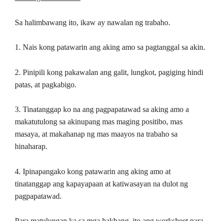
Sa halimbawang ito, ikaw ay nawalan ng trabaho.
1. Nais kong patawarin ang aking amo sa pagtanggal sa akin.
2. Pinipili kong pakawalan ang galit, lungkot, pagiging hindi
patas, at pagkabigo.
3. Tinatanggap ko na ang pagpapatawad sa aking amo a
makatutulong sa akinupang mas maging positibo, mas
masaya, at makahanap ng mas maayos na trabaho sa
hinaharap.
4. Ipinapangako kong patawarin ang aking amo at
tinatanggap ang kapayapaan at katiwasayan na dulot ng
pagpapatawad.
Para matulungan ka sa mga hakbang, ito ang worksheet para