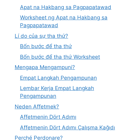
Apat na Hakbang sa Pagpapatawad
Worksheet ng Apat na Hakbang sa
Pagpapatawad
Lí do của sự tha thứ?
Bốn bước để tha thứ
Bốn bước để tha thứ Worksheet
Mengapa Mengampuni?
Empat Langkah Pengampunan
Lembar Kerja Empat Langkah
Pengampunan
Neden Affetmek?
Affetmenin Dört Adımı
Affetmenin Dört Adımı Çalışma Kağıdı
Perché Perdonare?