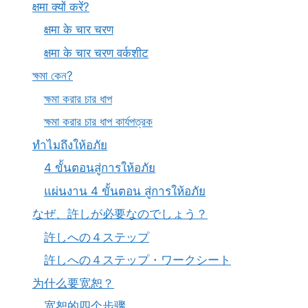
क्षमा क्यों करें?
क्षमा के चार चरण
क्षमा के चार चरण वर्कशीट
ক্ষমা কেন?
ক্ষমা করার চার ধাপ
ক্ষমা করার চার ধাপ কার্যপত্রক
ทำไมถึงให้อภัย
4 ขั้นตอนสู่การให้อภัย
แผ่นงาน 4 ขั้นตอน สู่การให้อภัย
なぜ、許しが必要なのでしょう？
許しへの４ステップ
許しへの４ステップ・ワークシート
为什么要宽恕？
宽恕的四个步骤