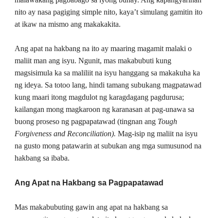
nito ay nasa pagiging simple nito, kaya’t simulang gamitin ito
at ikaw na mismo ang makakakita.
Ang apat na hakbang na ito ay maaring magamit malaki o
maliit man ang isyu. Ngunit, mas makabubuti kung
magsisimula ka sa maliliit na isyu hanggang sa makakuha ka
ng ideya. Sa totoo lang, hindi tamang subukang magpatawad
kung maari itong magdulot ng karagdagang pagdurusa;
kailangan mong magkaroon ng karanasan at pag-unawa sa
buong proseso ng pagpapatawad (tingnan ang
Tough
Forgiveness and Reconciliation).
Mag-isip ng maliit na isyu
na gusto mong patawarin at subukan ang mga sumusunod na
hakbang sa ibaba.
Ang Apat na Hakbang sa Pagpapatawad
Mas makabubuting gawin ang apat na hakbang sa