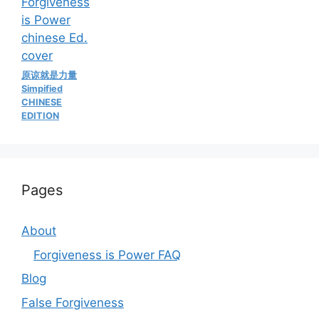
原谅就是力量
Simpified
CHINESE
EDITION
Pages
About
Forgiveness is Power FAQ
Blog
False Forgiveness