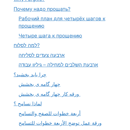
Почему надо прощать?
Рабочий план для четырёх шагов к
прощению
Четыре шага к прощению
למה לסלוח?
ארבעה צעדים לסליחה
ארבעת השלבים למחילה – גיליון עבודה
چرا باید بخشید؟
چهار گامه ی بخشش
ورقه کار چهار گامه ی بخشش
لماذا نسامح ؟
أربعة خطوات للصفح والتسامح
ورقة عمل توضح الأربعة خطوات للتسامح