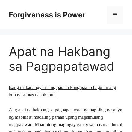
Skip
to
Forgiveness is Power
Menu
content
Apat na Hakbang
sa Pagpapatawad
Isang makapangyarihang paraan kung paano baguhin ang
buhay sa mas nakabubuti.
Ang apat na hakbang sa pagpapatawad ay magbibigay sa iyo
ng mabilis at madaling paraan upang magsimulang
magpatawad. Maari itong magbigay gabay sa mas malalim at
malawakang pagbabago sa iyong buhay. Ang kapangyarihan