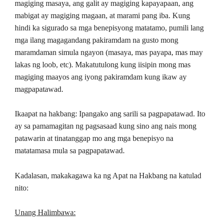
magiging masaya, ang galit ay magiging kapayapaan, ang
mabigat ay magiging magaan, at marami pang iba. Kung
hindi ka sigurado sa mga benepisyong matatamo, pumili lang
mga ilang magagandang pakiramdam na gusto mong
maramdaman simula ngayon (masaya, mas payapa, mas may
lakas ng loob, etc). Makatutulong kung iisipin mong mas
magiging maayos ang iyong pakiramdam kung ikaw ay
magpapatawad.
Ikaapat na hakbang: Ipangako ang sarili sa pagpapatawad. Ito
ay sa pamamagitan ng pagsasaad kung sino ang nais mong
patawarin at tinatanggap mo ang mga benepisyo na
matatamasa mula sa pagpapatawad.
Kadalasan, makakagawa ka ng Apat na Hakbang na katulad
nito:
Unang Halimbawa: