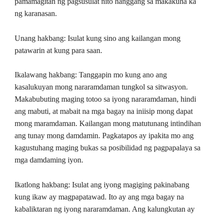
pamamagitan ng pagsusulat nito hanggang sa makakuha ka
ng karanasan.
Unang hakbang: Isulat kung sino ang kailangan mong
patawarin at kung para saan.
Ikalawang hakbang: Tanggapin mo kung ano ang
kasalukuyan mong nararamdaman tungkol sa sitwasyon.
Makabubuting maging totoo sa iyong nararamdaman, hindi
ang mabuti, at mabait na mga bagay na iniisip mong dapat
mong maramdaman. Kailangan mong matutunang intindihan
ang tunay mong damdamin. Pagkatapos ay ipakita mo ang
kagustuhang maging bukas sa posibilidad ng pagpapalaya sa
mga damdaming iyon.
Ikatlong hakbang: Isulat ang iyong magiging pakinabang
kung ikaw ay magpapatawad. Ito ay ang mga bagay na
kabaliktaran ng iyong nararamdaman. Ang kalungkutan ay