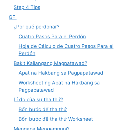
Step 4 Tips
GFI
¿Por qué perdonar?
Cuatro Pasos Para el Perdón
Hoja de Cálculo de Cuatro Pasos Para el
Perdón
Bakit Kailangang Magpatawad?
Apat na Hakbang sa Pagpapatawad
Worksheet ng Apat na Hakbang sa
Pagpapatawad
Lí do của sự tha thứ?
Bốn bước để tha thứ
Bốn bước để tha thứ Worksheet
Mengapa Mengampuni?