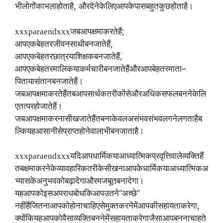
,
भी
लोगों
का
भला
होता
है
और
देने
के
लिए
आपके
पास
बहुत
कुछ
होता
है।
;
xxxparaendxxx
जब
आप
क्षमा
करते
हैं
,
आप
एक
बेहतर
जीवनसाथी
बन
जाते
हैं
,
आप
एक
बेहतर
छात्र
या
शिक्षक
बन
जाते
हैं
–
आप
एक
बेहतर
मालिक
या
कर्मचारी
बन
जाते
हैं
और
आप
बेहतर
माता
पिता
या
संतान
बन
जाते
हैं।
जब
आप
क्षमा
करते
हैं
तब
आप
सार्थक
तरीकों
से
और
अधिक
सफल
बनने
के
लि
ए
तत्पर
हो
जाते
हैं।
जब
आप
क्षमा
करना
सीख
जाते
हैं
तब
ना
केवल
असंभव
संभव
लगने
लगता
है
ब
ल्कि
यह
आसानी
से
प्राप्त
होने
वाला
भी
बन
जाता
है।
xxxparaendxxx
यदि
आप
धार्मिक
या
आध्यात्मिक
प्रवृत्ति
वाले
व्यक्ति
हैं
तब
क्षमा
करने
के
व्यावहारिक
तरीके
सीखना
आपके
धार्मिक
या
आध्यात्मिक
अ
भ्यास
के
अनुभव
को
बढ़ा
देगा
और
मजबूत
बना
देगा।
“
”
यह
आपको
इस
अपराधबोध
कि
आप
उतने
अच्छे
,
नहीं
हैं
जितना
आपको
होना
चाहिए
से
मुक्त
करने
में
आपकी
सहायता
करेगा
क्योंकि
यह
आपको
वैसा
व्यक्ति
बनने
में
सहायता
करेगा
जैसा
आप
बनना
चाहते