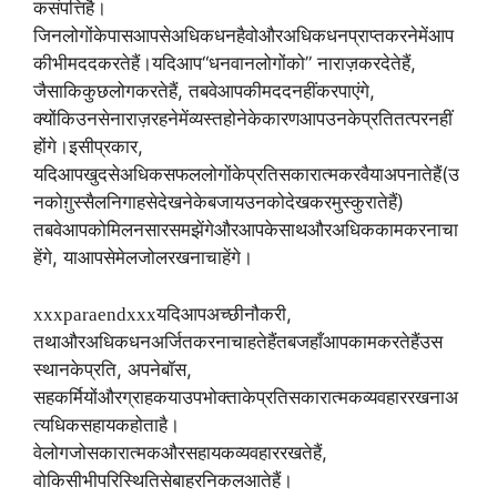
क
संपत्ति
है।
जिन
लोगों
के
पास
आपसे
अधिक
धन
है
वो
और
अधिक
धन
प्राप्त
करने
में
आप
“
”
,
की
भी
मदद
करते
हैं।
यदि
आप
धनवान
लोगों
को
नाराज़
कर
देते
हैं
,
,
जैसा
कि
कुछ
लोग
करते
हैं
तब
वे
आपकी
मदद
नहीं
कर
पाएंगे
क्योंकि
उनसे
नाराज़
रहने
में
व्यस्त
होने
के
कारण
आप
उनके
प्रति
तत्पर
नहीं
,
होंगे।
इसी
प्रकार
(
यदि
आप
खुद
से
अधिक
सफल
लोगों
के
प्रति
सकारात्मक
रवैया
अपनाते
हैं
उ
)
नको
ग़ुस्सैल
निगाह
से
देखने
के
बजाय
उनको
देखकर
मुस्कुराते
हैं
तब
वे
आपको
मिलनसार
समझेंगे
और
आपके
साथ
और
अधिक
काम
करना
चा
,
हेंगे
या
आपसे
मेलजोल
रखना
चाहेंगे।
,
xxxparaendxxx
यदि
आप
अच्छी
नौकरी
तथा
और
अधिक
धन
अर्जित
करना
चाहते
हैं
तब
जहाँ
आप
काम
करते
हैं
उस
,
,
स्थान
के
प्रति
अपने
बॉस
सहकर्मियों
और
ग्राहक
या
उपभोक्ता
के
प्रति
सकारात्मक
व्यवहार
रखना
अ
त्यधिक
सहायक
होता
है।
,
वे
लोग
जो
सकारात्मक
और
सहायक
व्यवहार
रखते
हैं
वो
किसी
भी
परिस्थिति
से
बाहर
निकल
आते
हैं।