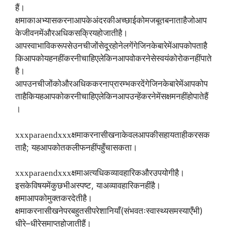
हैं।
क्षमा
का
अभ्यास
करना
आपके
अंदर
की
अच्छाई
को
मजबूत
बनाता
है
जो
आप
के
जीवन
में
और
अधिक
सक्रिय
हो
जाती
है।
आप
स्वाभाविक
रूप
से
उन
चीजों
से
दूर
होने
लगेंगे
जिनके
बारे
में
आपको
पता
है
कि
आपको
यह
नहीं
करनी
चाहिए
लेकिन
आप
वो
करने
से
स्वयं
को
रोक
नहीं
पाते
है।
आप
उन
चीजों
को
और
अधिक
करना
प्रारम्भ
कर
देंगे
जिनके
बारे
में
आपको
प
ता
है
कि
यह
आपको
करनी
चाहिए
लेकिन
आप
उन्हें
करने
में
सक्षम
नहीं
हो
पाते
हैं
।
xxxparaendxxx
क्षमा
करना
सीखना
केवल
आपकी
सहायता
ही
कर
सक
;
ता
है
यह
आपको
तकलीफ
नहीं
पहुँचा
सकता।
xxxparaendxxx
क्षमा
अत्यधिक
व्यावहारिक
और
उपयोगी
है।
,
इसके
विषय
में
कुछ
भी
अस्पष्ट
या
अव्यावहारिक
नहीं
है।
क्षमा
आपको
मुक्त
कर
देती
है।
(
)
क्षमा
करना
सीखने
पर
बहुत
सी
परेशानियाँ
संभवतः
स्वास्थ्य
समस्याएँ
भी
–
धीरे
धीरे
समाप्त
हो
जाती
हैं।