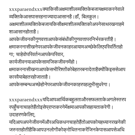
xxxparaendxxx
क्या
किसी
अक्षमाशील
व्यक्ति
के
बजाय
क्षमा
करने
वाले
,
व्यक्ति
के
आसपास
रहना
ज्यादा
आसान
है।
हाँ
बिलकुल।
अक्षमाशील
व्यक्ति
के
बजाय
किसी
क्षमाशील
व्यक्ति
को
अपने
साथ
रखना
हमे
शा
आसान
होता
है।
आपके
जीवन
की
गुणवत्ता
आपके
संबंधों
की
गुणवत्ता
पर
निर्भर
करती
है।
क्षमा
करना
सीखने
पर
आपके
जीवन
का
हर
आयाम
अच्छे
के
लिए
परिवर्तित
हो
;
,
गा
चाहे
वो
परिवर्तन
आपके
परिवार
कार्य
जीवन
या
आपके
सामजिक
जीवन
में
हो।
क्षमा
करना
सीखना
आपके
सभी
रिश्तों
को
बेहतर
बना
देता
है
क्योंकि
इससे
आप
का
रवैया
बेहतर
हो
जाता
है।
आपके
सम्बन्ध
अच्छे
होने
पर
आपके
जीवन
का
हर
पहलू
भी
सुधरेगा।
xxxparaendxxx
यदि
आप
आर्थिक
बहुलता
और
सफलता
के
अगले
स्तर
प
र
पहुँचना
चाहते
हैं
तो
इसे
प्राप्त
करने
में
क्षमा
आपकी
सहायता
करेगी।
,
उदाहरण
के
लिए
यदि
आप
अपने
जीवन
में
और
अधिक
धन
चाहते
हैं
तो
आपको
यह
ध्यान
रखने
की
जरुरत
होती
है
कि
आप
उनलोगों
को
क्रोधित
ना
करें
जिनके
पास
आपसे
अधि