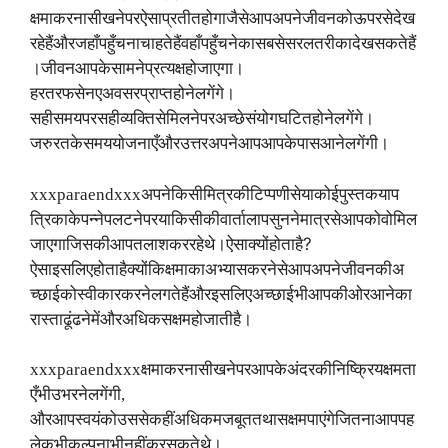
क्षमा
करना
सीखने
पर
ऐसा
प्रतीत
होगा
जैसे
आप
अपने
जीवन
को
ऊपर
से
देख
रहे
हैं
और
जहाँ
पहुँचना
चाहते
हैं
वहाँ
पहुँचने
का
सबसे
सरल
तरीका
देख
सकते
हैं
।
जीवन
आपके
सामने
प्रत्यक्ष
हो
जाएगा।
हर
तरफ
से
नए
अवसर
प्राप्त
होने
लगेंगे।
सही
समय
पर
सही
व्यक्ति
से
मिलने
पर
अच्छे
संयोग
घटित
होने
लगेंगे।
जरुरत
के
समय
योजनाएँ
और
उत्तर
अपने
आप
आपके
पास
आने
लगेंगी।
xxxparaendxxx
अपने
किसी
मित्र
की
टिप्पणी
से
या
कोई
पुस्तक
या
प
त्रिका
के
पन्ने
पलटने
पर
या
किसी
की
वार्तालाप
सुनने
मात्र
से
आपको
वो
मिल
?
जाएगा
जिसकी
आप
तलाश
कर
रहे
थे।
ऐसा
क्यों
होता
है
ऐसा
इसलिए
होता
है
क्योंकि
क्षमा
का
अभ्यास
करने
से
आप
अपने
जीवन
की
अ
च्छाई
को
स्वीकार
करने
लगते
हैं
और
इसलिए
अच्छाई
भी
आपकी
ओर
आने
का
रास्ता
ढूंढने
में
और
अधिक
सक्षम
हो
जाती
है।
xxxparaendxxx
क्षमा
करना
सीखने
पर
आपके
अंदर
की
निष्क्रिय
क्षमता
एँ
भी
उभरने
लगेंगी
,
और
आप
स्वयं
को
उससे
कहीं
अधिक
मजबूत
तथा
सक्षम
पाएंगे
जितना
आप
पह
ले
कभी
कल्पना
भी
नहीं
कर
सकते
थे।