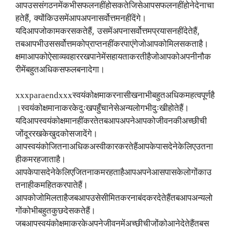
आप
उस
संगठन
में
कभी
सफल
नहीं
हो
सकते
जिसे
आप
सफल
नहीं
होने
देना
चा
,
हते
हैं
क्योंकि
उसमें
आप
अपना
सर्वोत्तम
नहीं
देंगे।
,
,
यदि
आप
जो
काम
कर
सकते
हैं
उसमें
अपना
सर्वोत्तम
प्रयास
नहीं
देते
हैं
तब
आप
भी
उस
सर्वोत्तम
को
प्राप्त
नहीं
कर
पाएंगे
जो
आपको
मिल
सकता
है।
क्षमा
आपको
ऐसा
व्यवहार
रख
पाने
में
सहायता
करती
है
जो
आपको
अपनी
नौक
री
में
बहुत
अधिक
सफल
बना
देगा।
xxxparaendxxx
स्वयं
को
क्षमा
करना
सीखना
भी
बहुत
अधिक
महत्वपूर्ण
है
।
स्वयं
को
क्षमा
ना
करके
दुःख
पहुँचाने
से
अन्य
लोग
भी
दुःखी
होते
हैं।
यदि
आप
स्वयं
को
क्षमा
नहीं
करते
तब
आप
अपने
आपको
जीवन
की
अच्छी
ची
जों
दूर
रखके
खुद
को
सजा
देंगे।
आप
स्वयं
को
जितना
अधिक
अस्वीकार
करते
हैं
आपके
पास
देने
के
लिए
उतना
ही
कम
रह
जाता
है।
आपके
पास
देने
के
लिए
जितना
कम
रहता
है
आप
अपने
आसपास
के
लोगों
का
उ
तना
ही
कम
हित
कर
पाते
हैं।
आपको
जो
मिलता
है
जब
आप
उसे
सीमित
करना
बंद
कर
देते
हैं
तब
आप
अन्य
लो
गों
को
भी
बहुत
कुछ
दे
सकते
हैं।
जब
आप
स्वयं
को
क्षमा
करके
अपने
जीवन
में
अच्छी
चीजों
को
आने
देते
हैं
तब
स