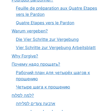
Feuille de préparation aux Quatre Etapes
vers le Pardon
Quatre Etapes vers le Pardon
Warum vergeben?
Die Vier Schritte zur Vergebung
Vier Schritte zur Vergebung Arbeitsblatt
Why Forgive?
Почему надо прощать?
Рабочий план для четырёх шагов к
прощению
Четыре шага к прощению
למה לסלוח?
ארבעה צעדים לסליחה