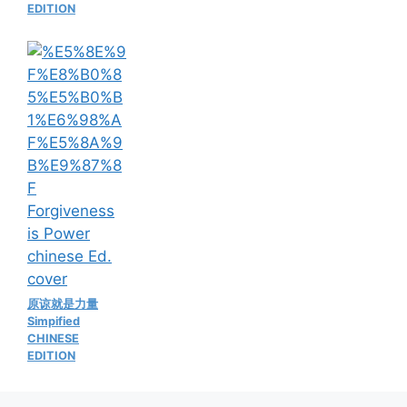
EDITION
原谅就是力量
Simpified
CHINESE
EDITION