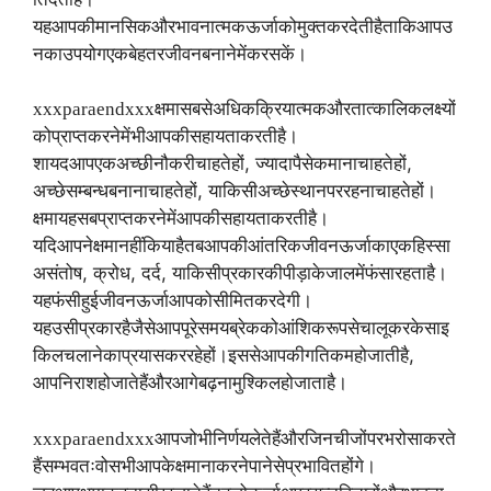
यह
आपकी
मानसिक
और
भावनात्मक
ऊर्जा
को
मुक्त
कर
देती
है
ताकि
आप
उ
नका
उपयोग
एक
बेहतर
जीवन
बनाने
में
कर
सकें।
xxxparaendxxx
क्षमा
सबसे
अधिक
क्रियात्मक
और
तात्कालिक
लक्ष्यों
को
प्राप्त
करने
में
भी
आपकी
सहायता
करती
है।
,
,
शायद
आप
एक
अच्छी
नौकरी
चाहते
हों
ज्यादा
पैसे
कमाना
चाहते
हों
,
अच्छे
सम्बन्ध
बनाना
चाहते
हों
या
किसी
अच्छे
स्थान
पर
रहना
चाहते
हों।
क्षमा
यह
सब
प्राप्त
करने
में
आपकी
सहायता
करती
है।
यदि
आपने
क्षमा
नहीं
किया
है
तब
आपकी
आंतरिक
जीवन
ऊर्जा
का
एक
हिस्सा
,
,
,
असंतोष
क्रोध
दर्द
या
किसी
प्रकार
की
पीड़ा
के
जाल
में
फंसा
रहता
है।
यह
फंसी
हुई
जीवन
ऊर्जा
आपको
सीमित
कर
देगी।
यह
उसी
प्रकार
है
जैसे
आप
पूरे
समय
ब्रेक
को
आंशिक
रूप
से
चालू
करके
साइ
,
किल
चलाने
का
प्रयास
कर
रहे
हों।
इससे
आपकी
गति
कम
हो
जाती
है
आप
निराश
हो
जाते
हैं
और
आगे
बढ़ना
मुश्किल
हो
जाता
है।
xxxparaendxxx
आप
जो
भी
निर्णय
लेते
हैं
और
जिन
चीजों
पर
भरोसा
करते
हैं
सम्भवतः
वो
सभी
आपके
क्षमा
ना
करने
पाने
से
प्रभावित
होंगे।