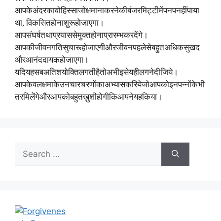
आपके
अंदर
का
वो
हिस्सा
जो
क्षमा
ना
करने
की
बंजर
मिट्टी
में
पनप
नहीं
पाया
था
,
विकसित
होना
शुरू
हो
जाएगा।
आप
संघर्ष
तथा
प्रयास
से
मुक्त
होना
प्रारम्भ
कर
देंगे।
आपकी
जीवन
गति
सुचारू
हो
जाएगी
और
जीवन
पहले
से
बहुत
अधिक
सुखद
और
आनंददायक
हो
जाएगा।
यदि
यह
सब
अतिशयोक्ति
लगती
है
तो
अभी
इसे
यही
लगने
दीजिये।
आप
केवल
क्षमा
के
उन
चार
चरणों
का
अभ्यास
करिये
जो
आपको
इन
पन्नों
के
भी
तर
मिलेंगे
और
आपको
बहुत
ख़ुशी
होगी
कि
आपने
यह
किया।
Search
for: