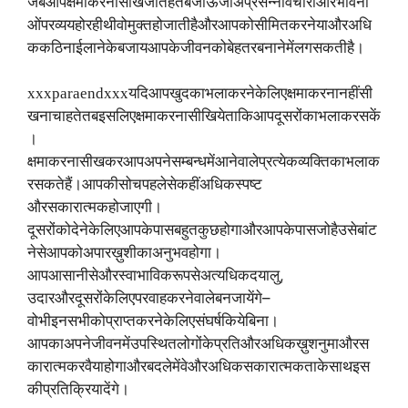
जब
आप
क्षमा
करना
सीख
जाते
हैं
तब
जो
ऊर्जा
अप्रसन्न
विचारों
और
भावना
ओं
पर
व्यय
हो
रही
थी
वो
मुक्त
हो
जाती
है
और
आपको
सीमित
करने
या
और
अधि
क
कठिनाई
लाने
के
बजाय
आपके
जीवन
को
बेहतर
बनाने
में
लग
सकती
है।
xxxparaendxxx
यदि
आप
खुद
का
भला
करने
के
लिए
क्षमा
करना
नहीं
सी
खना
चाहते
तब
इसलिए
क्षमा
करना
सीखिये
ताकि
आप
दूसरों
का
भला
कर
सकें
।
क्षमा
करना
सीखकर
आप
अपने
सम्बन्ध
में
आने
वाले
प्रत्येक
व्यक्ति
का
भला
क
र
सकते
हैं।
आपकी
सोच
पहले
से
कहीं
अधिक
स्पष्ट
और
सकारात्मक
हो
जाएगी
।
दूसरों
को
देने
के
लिए
आपके
पास
बहुत
कुछ
होगा
और
आपके
पास
जो
है
उसे
बांट
ने
से
आपको
अपार
ख़ुशी
का
अनुभव
होगा।
,
आप
आसानी
से
और
स्वाभाविक
रूप
से
अत्यधिक
दयालु
–
उदार
और
दूसरों
के
लिए
परवाह
करने
वाले
बन
जायेंगे
वो
भी
इन
सभी
को
प्राप्त
करने
के
लिए
संघर्ष
किये
बिना।
आपका
अपने
जीवन
में
उपस्थित
लोगों
के
प्रति
और
अधिक
ख़ुशनुमा
और
स
कारात्मक
रवैया
होगा
और
बदले
में
वे
और
अधिक
सकारात्मकता
के
साथ
इस
की
प्रतिक्रिया
देंगे।