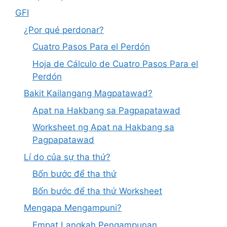
GFI
¿Por qué perdonar?
Cuatro Pasos Para el Perdón
Hoja de Cálculo de Cuatro Pasos Para el
Perdón
Bakit Kailangang Magpatawad?
Apat na Hakbang sa Pagpapatawad
Worksheet ng Apat na Hakbang sa
Pagpapatawad
Lí do của sự tha thứ?
Bốn bước để tha thứ
Bốn bước để tha thứ Worksheet
Mengapa Mengampuni?
Empat Langkah Pengampunan