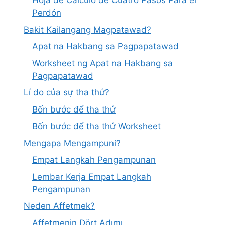
Hoja de Cálculo de Cuatro Pasos Para el
Perdón
Bakit Kailangang Magpatawad?
Apat na Hakbang sa Pagpapatawad
Worksheet ng Apat na Hakbang sa
Pagpapatawad
Lí do của sự tha thứ?
Bốn bước để tha thứ
Bốn bước để tha thứ Worksheet
Mengapa Mengampuni?
Empat Langkah Pengampunan
Lembar Kerja Empat Langkah
Pengampunan
Neden Affetmek?
Affetmenin Dört Adımı