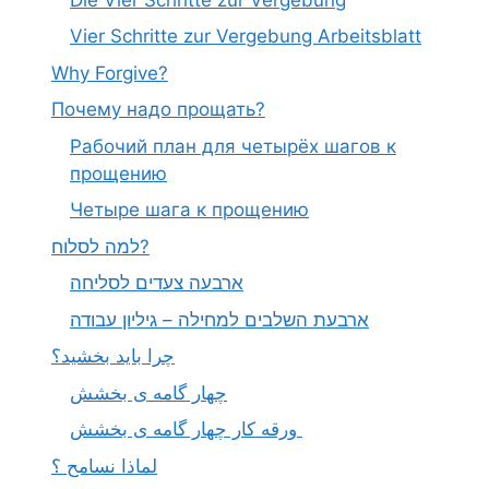
Vier Schritte zur Vergebung Arbeitsblatt
Why Forgive?
Почему надо прощать?
Рабочий план для четырёх шагов к
прощению
Четыре шага к прощению
למה לסלוח?
ארבעה צעדים לסליחה
ארבעת השלבים למחילה – גיליון עבודה
چرا باید بخشید؟
چهار گامه ی بخشش
ورقه کار چهار گامه ی بخشش
لماذا نسامح ؟