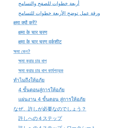
أربعة خطوات للصفح والتسامح
ورقة عمل توضح الأربعة خطوات للتسامح
क्षमा क्यों करें?
क्षमा के चार चरण
क्षमा के चार चरण वर्कशीट
ক্ষমা কেন?
ক্ষমা করার চার ধাপ
ক্ষমা করার চার ধাপ কার্যপত্রক
ทำไมถึงให้อภัย
4 ขั้นตอนสู่การให้อภัย
แผ่นงาน 4 ขั้นตอน สู่การให้อภัย
なぜ、許しが必要なのでしょう？
許しへの４ステップ
許しへの４ステップ・ワークシート