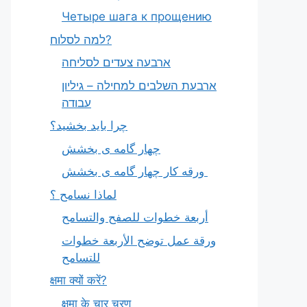
Четыре шага к прощению
למה לסלוח?
ארבעה צעדים לסליחה
ארבעת השלבים למחילה – גיליון
עבודה
چرا باید بخشید؟
چهار گامه ی بخشش
ورقه کار چهار گامه ی بخشش
لماذا نسامح ؟
أربعة خطوات للصفح والتسامح
ورقة عمل توضح الأربعة خطوات
للتسامح
क्षमा क्यों करें?
क्षमा के चार चरण