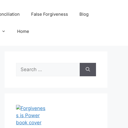
nciliation
False Forgiveness
Blog
Home
Search
for: