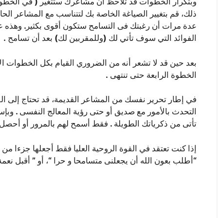
(
وبتكرار الخطوات قد تلاحظ أن مشاعرك ستتغير
في الخطو
ذلك، قم بتغيير الصياغة الخاصة بك لتتناسب مع المشاعر الحا
.
عدة مرات أن رغبتك فى التسامح ستكون أقوى بكثير
وهذه عل
.
)
(
الفوائد التي سوف تأتي لك
وللمقربين لك
بعد أن تسامح
بعد حين قد لا تشعر أنه من الضروري القيام بكل الخطوات ال
.
الخطوة الرابعة حتى تنتهى
في إطار تحرير نفسك من المشاعر القديمة، قد تحتاج إلى الق
.
التحدث بالأمور مع صديق أو حتى رؤية المعالج النفسى
وبإس
.
تأتى من ذكرياتك الطويلة
فقط أسمح لهم بالمرور أو أحصل 
إذا كنت تعتقد في القوة الروحية العليا فقط أجعلها جزءا من
”
“
“
أطلب بعون الله أن يجعلنى متسامحا و حرا
، أو
أقبل نعم