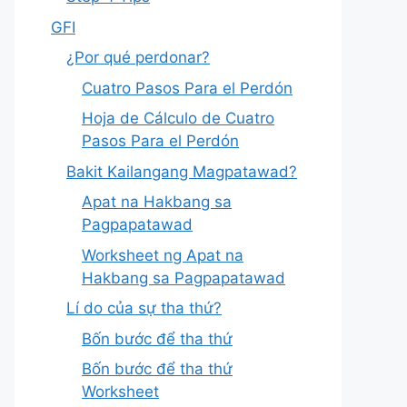
GFI
¿Por qué perdonar?
Cuatro Pasos Para el Perdón
Hoja de Cálculo de Cuatro
Pasos Para el Perdón
Bakit Kailangang Magpatawad?
Apat na Hakbang sa
Pagpapatawad
Worksheet ng Apat na
Hakbang sa Pagpapatawad
Lí do của sự tha thứ?
Bốn bước để tha thứ
Bốn bước để tha thứ
Worksheet