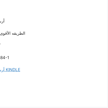
أرب
الطريقه الأقوى 
ك
-84-1
أربعة خطوات هامه للتسامح KINDLE