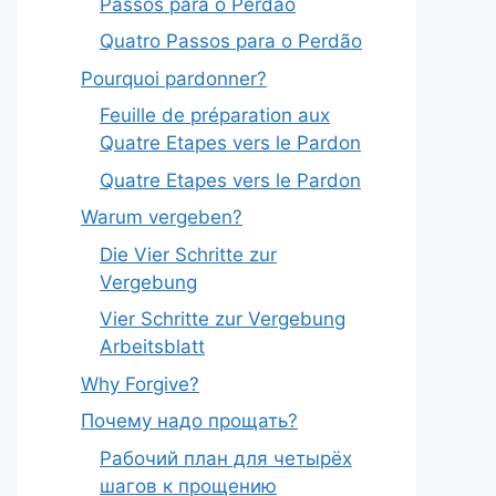
Passos para o Perdão
Quatro Passos para o Perdão
Pourquoi pardonner?
Feuille de préparation aux
Quatre Etapes vers le Pardon
Quatre Etapes vers le Pardon
Warum vergeben?
Die Vier Schritte zur
Vergebung
Vier Schritte zur Vergebung
Arbeitsblatt
Why Forgive?
Почему надо прощать?
Рабочий план для четырёх
шагов к прощению